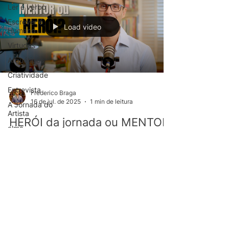
Ler é verbo
Escrever é
Load video
Humano
Virtudes
Arquétipos
Criatividade
Entrevista
Frederico Braga
16 de jul. de 2025
1 min de leitura
A Jornada do
Artista
HERÓI da jornada ou MENTOR
alma
da transformação?
O arquétipo é o que você é; o papel narrativo é
onde você se posiciona. As pessoas não querem
saber o que você faz. Elas querem saber...