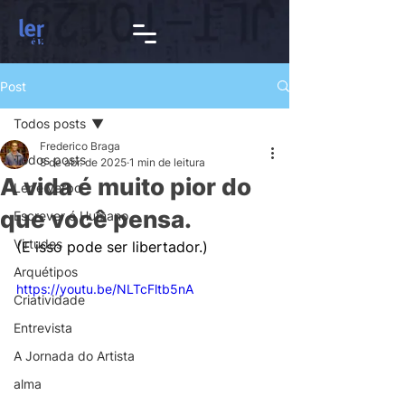
Post
Todos posts
Frederico Braga
Todos posts
8 de abr. de 2025
1 min de leitura
A vida é muito pior do
Ler é verbo
que você pensa.
Escrever é Humano
Virtudes
(E isso pode ser libertador.)
Arquétipos
https://youtu.be/NLTcFltb5nA
Criatividade
Entrevista
A Jornada do Artista
alma