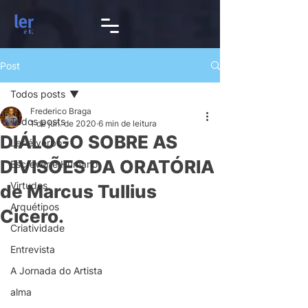
Post
Todos posts
Frederico Braga
Todos posts
1 de jun. de 2020
6 min de leitura
DIÁLOGO SOBRE AS
Ler é verbo
DIVISÕES DA ORATÓRIA
Escrever é Humano
Virtudes
de Marcus Tullius
Arquétipos
Cicero.
Criatividade
Entrevista
A Jornada do Artista
alma