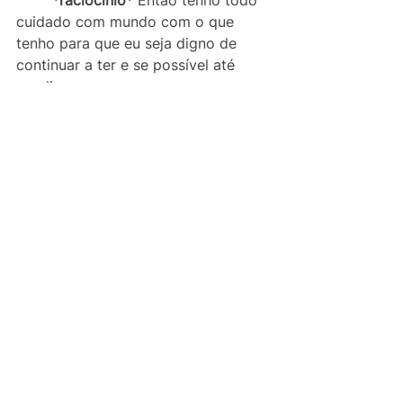
*raciocínio*
 Então tenho todo 
cuidado com mundo com o que 
tenho para que eu seja digno de 
continuar a ter e se possível até 
ampliar. 
*asserção*
 Mas tenho também 
um amor à tudo aquilo que aprendi 
durante a vida e isso sempre estará 
aceso em minha pessoa. 
*Peroração*
 - Parte final do 
discurso. Aqui, de acordo com 
Cícero, você tem que Amplificar. 
Usar os argumentos, mas com 
paixão. As figuras mais usadas aqui 
são a metáfora, que ele já começa 
com uma:
*metáfora* 
Esse papo de 
“foguete não tem ré” 