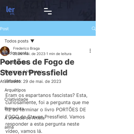
Post
Todos posts
Frederico Braga
Todos posts
23 de mai. de 2023
1 min de leitura
Portões de Fogo de
Ler é verbo
Steven Pressfield
Escrever é Humano
Virtudes
Atualizado:
29 de mai. de 2023
Arquétipos
Eram os espartanos fascistas? Esta, 
Criatividade
curiosamente, foi a pergunta que me 
Entrevista
fiz ao terminar o livro PORTÕES DE 
FOGO de Steven Pressfield. Vamos 
A Jornada do Artista
responder a esta pergunta neste 
alma
vídeo, vamos lá.