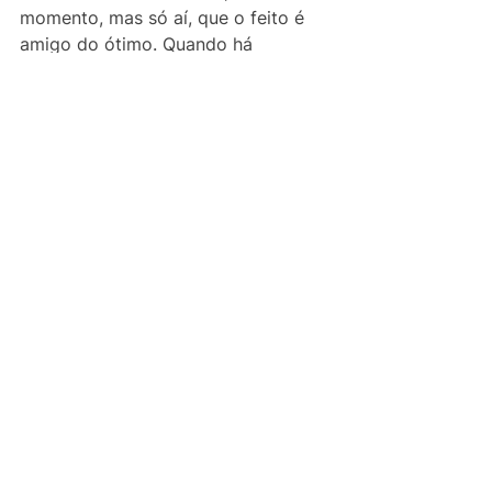
momento, mas só aí, que o feito é 
amigo do ótimo. Quando há 
maestria, quando o mestre inspira 
ao criar. Quando a filosofia emana 
da própria pessoa e a criatividade 
expressa do sujeito é uma conexão 
direta com o próprio fluxo do 
universo. Mas até lá... muito som e 
muita fúria.
Por isso paralisei. Percebi que me 
faltava o básico: treino. Em três 
meses não conseguiria entregar um 
livro que eu me orgulhasse. Mas 
agora que percebi isso, voltei a 
escrever, com foco e vigor, pois sei 
o que preciso fazer. Preciso praticar, 
pois só assim, estarei preparado 
para fazer um ótimo trabalho no 