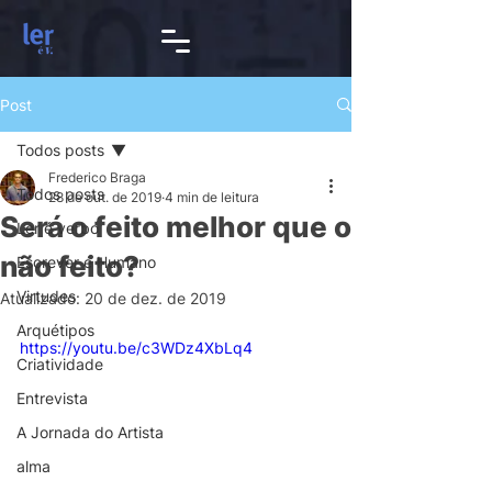
Post
Todos posts
Frederico Braga
Todos posts
28 de out. de 2019
4 min de leitura
Será o feito melhor que o
Ler é verbo
não feito?
Escrever é Humano
Virtudes
Atualizado:
20 de dez. de 2019
Arquétipos
https://youtu.be/c3WDz4XbLq4
Criatividade
Entrevista
A Jornada do Artista
alma