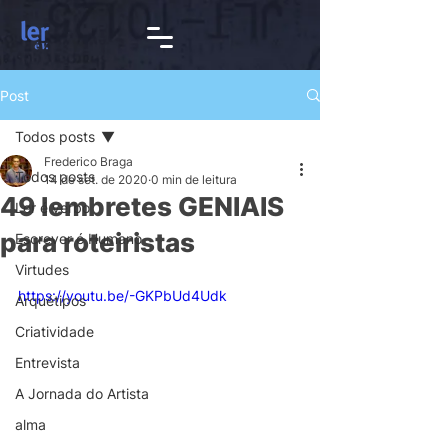
Post
Todos posts
Frederico Braga
Todos posts
14 de set. de 2020
0 min de leitura
49 lembretes GENIAIS
Ler é verbo
para roteiristas
Escrever é Humano
Virtudes
https://youtu.be/-GKPbUd4Udk
Arquétipos
Criatividade
Entrevista
A Jornada do Artista
alma