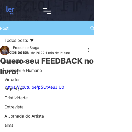
Post
Todos posts
Frederico Braga
Todos posts
29 de nov. de 2022
1 min de leitura
Quero seu FEEDBACK no
Ler é verbo
livro!
Escrever é Humano
Virtudes
https://youtu.be/p5UtAeuJ_U0
Arquétipos
Criatividade
Entrevista
A Jornada do Artista
alma