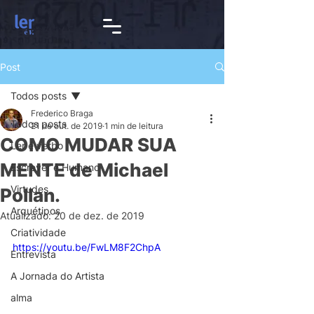
Post
Todos posts
Frederico Braga
Todos posts
21 de out. de 2019
1 min de leitura
COMO MUDAR SUA
Ler é verbo
MENTE de Michael
Escrever é Humano
Virtudes
Pollan.
Arquétipos
Atualizado:
20 de dez. de 2019
Criatividade
https://youtu.be/FwLM8F2ChpA
Entrevista
A Jornada do Artista
alma