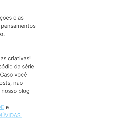
ções e as 
om pensamentos 
o.
as criativas! 
ódio da série 
 Caso você 
osts, não 
 nosso blog 
DE
 e 
DÚVIDAS 