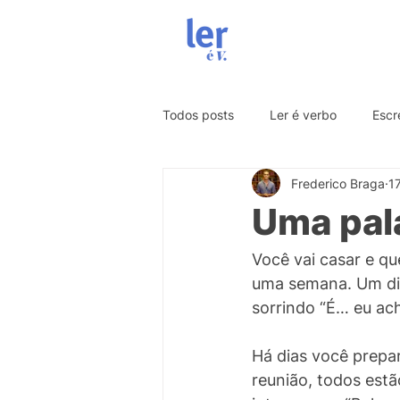
YouTube
Todos posts
Ler é verbo
Escr
Frederico Braga
1
A Jornada do Artista
alma
Uma pala
Você vai casar e qu
uma semana. Um dia
sorrindo “É… eu ac
Há dias você prepa
reunião, todos estã