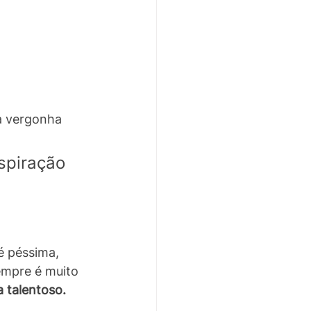
 a vergonha 
spiração 
é péssima, 
empre é muito 
a talentoso. 