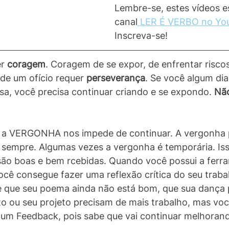
Lembre-se, estes vídeos 
canal
 LER É VERBO no Yo
Inscreva-se!
r 
coragem
. Coragem de se expor, de enfrentar riscos
 de um ofício requer 
perseverança
. Se você algum dia 
a, você precisa continuar criando e se expondo. 
Não
 a VERGONHA nos impede de continuar. A vergonha p
sempre. Algumas vezes a vergonha é temporária. Is
 são boas e bem rcebidas. Quando você possui a ferr
consegue fazer uma reflexão crítica do seu trabal
e que seu poema ainda não está bom, que sua dança 
to ou seu projeto precisam de mais trabalho, mas voc
 um Feedback, pois sabe que vai continuar melhorand