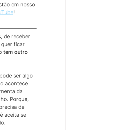
estão em nosso 
uTube
! 
, de receber 
quer ficar 
 tem outro 
ode ser algo 
so acontece 
amenta da 
ho. Porque, 
precisa de 
ê aceita se 
o. 