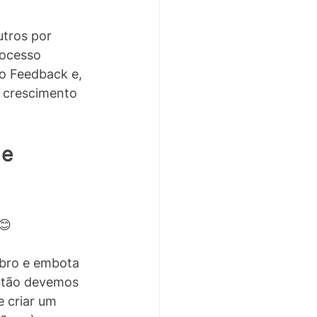
tros por 
rocesso 
o Feedback e, 
 crescimento 
e 
😊
bro e embota 
ntão devemos 
 criar um 