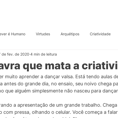
Podcast
Livraria
Maestro 
ever é Humano
Virtudes
Arquétipos
Criatividade
7 de fev. de 2020
4 min de leitura
vra que mata a criativ
er muito aprender a dançar valsa. Está tendo aulas d
 antes do grande dia, no ensaio, seu noivo chega par
ho que alguém simplesmente não nasceu para dançar
rando a apresentação de um grande trabalho. Chega 
o com pressa, olhando o celular. Você começa a falar