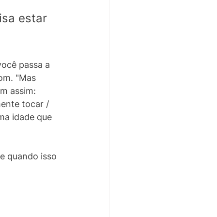
sa estar 
você passa a 
bom. "Mas 
m assim: 
ente tocar / 
sma idade que 
 e quando isso 