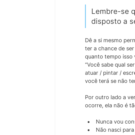
Lembre-se qu
disposto a s
Dê a si mesmo permi
ter a chance de ser
quanto tempo isso 
“Você sabe qual se
atuar / pintar / esc
você terá se não ten
Por outro lado a ve
ocorre, ela não é t
Nunca vou cons
Não nasci para