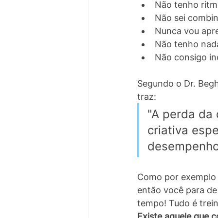
Não tenho ritm
Não sei combina
Nunca vou apren
Não tenho nada 
Não consigo in
Segundo o Dr. Beghe
traz: 
"A perda da
criativa esp
desempenho
Como por exemplo s
então você para de
tempo! Tudo é trein
Existe aquele que 