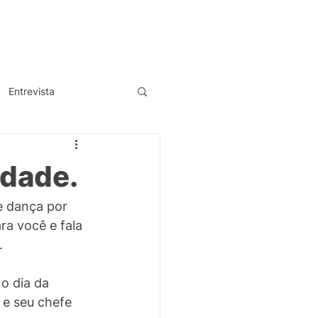
Deck
Setup
Entrevista
idade.
e dança por 
a você e fala 
.
o dia da 
 e seu chefe 