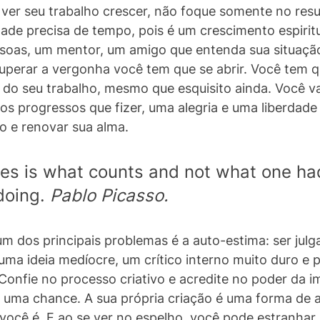
ver seu trabalho crescer, não foque somente no resu
idade precisa de tempo, pois é um crescimento espirit
oas, um mentor, um amigo que entenda sua situaçã
 superar a vergonha você tem que se abrir. Você tem q
do seu trabalho, mesmo que esquisito ainda. Você vai
 progressos que fizer, uma alegria e uma liberdade
o e renovar sua alma.
es is what counts and not what one ha
doing. 
Pablo Picasso.
m dos principais problemas é a auto-estima: ser julga
a ideia medíocre, um crítico interno muito duro e po
 Confie no processo criativo e acredite no poder da i
 uma chance. A sua própria criação é uma forma de a
ocê é. E ao se ver no espelho, você pode estranhar n