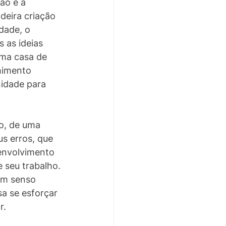
ão e à 
deira criação 
dade, o 
as ideias 
ma casa de 
himento 
nidade para 
o, de uma 
s erros, que 
envolvimento 
 seu trabalho. 
um senso 
sa se esforçar 
r. 