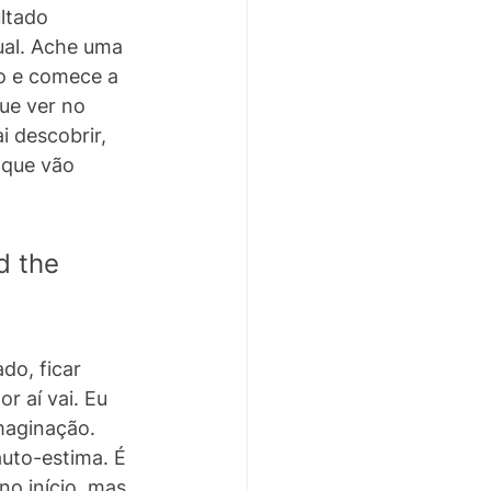
ltado 
ual. Ache uma 
o e comece a 
ue ver no 
 descobrir, 
 que vão 
d the 
do, ficar 
r aí vai. Eu 
maginação. 
uto-estima. É 
o início, mas 