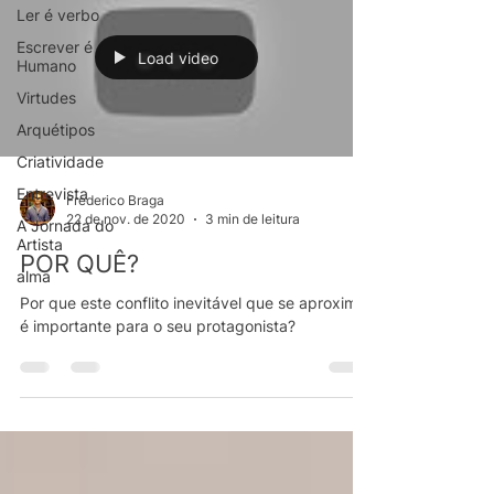
Ler é verbo
Escrever é
Load video
Humano
Virtudes
Arquétipos
Criatividade
Entrevista
Frederico Braga
22 de nov. de 2020
3 min de leitura
A Jornada do
Artista
POR QUÊ?
alma
Por que este conflito inevitável que se aproxima
é importante para o seu protagonista?