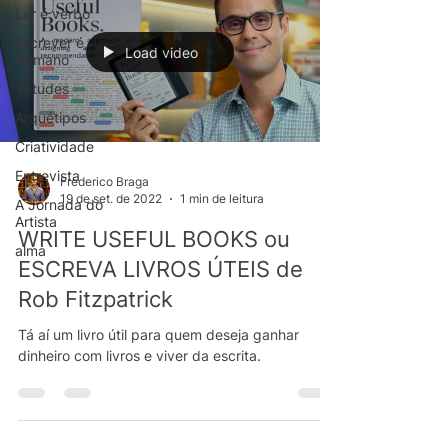
Ler é verbo
Escrever é
Load video
Humano
Virtudes
Arquétipos
Criatividade
Entrevista
Frederico Braga
19 de set. de 2022
1 min de leitura
A Jornada do
Artista
WRITE USEFUL BOOKS ou
alma
ESCREVA LIVROS ÚTEIS de
Rob Fitzpatrick
Tá aí um livro útil para quem deseja ganhar
dinheiro com livros e viver da escrita.